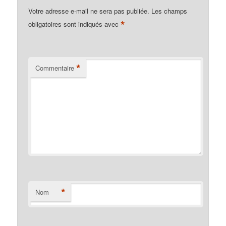
Expliquez.…
Votre adresse e-mail ne sera pas publiée.
Les champs
*
obligatoires sont indiqués avec
*
Commentaire
*
Nom