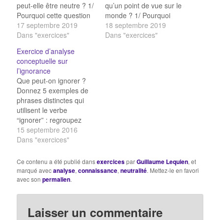
peut-elle être neutre ? 1/
qu’un point de vue sur le
Pourquoi cette question
monde ? 1/ Pourquoi
se pose-t-elle ?
17 septembre 2019
cette question se pose-t-
18 septembre 2019
Qu’exige-t-on
Dans "exercices"
elle ? 1/ Pourquoi cette
Dans "exercices"
normalement d’une
question se pose-t-elle
Exercice d’analyse
connaissance ?
? Qu’exige-t-on
conceptuelle sur
Formulez une idée reçue
normalement de la
l’ignorance
qui amène la question.
connaissance ?
Que peut-on ignorer ?
2/ Quels sont les 2 sens
Pourquoi ? Formulez
Donnez 5 exemples de
possibles du verbe
une idée reçue qui
phrases distinctes qui
“pouvoir” ? Faut-il tenir
amène la question. 2/
utilisent le verbe
compte des deux, ou
Que suggère la
“ignorer” : regroupez
peut-on…
formule…
celles qui vont
15 septembre 2016
ensemble, expliquez
Dans "exercices"
quels sont les différents
sens possibles de ce
Ce contenu a été publié dans
exercices
par
Guillaume Lequien
, et
verbe. L’ignorance est-
marqué avec
analyse
,
connaissance
,
neutralité
. Mettez-le en favori
elle normalement une
avec son
permalien
.
qualité ou un défaut ?
est-elle involontaire ou
volontaire / inconsciente
Laisser un commentaire
ou consciente ?