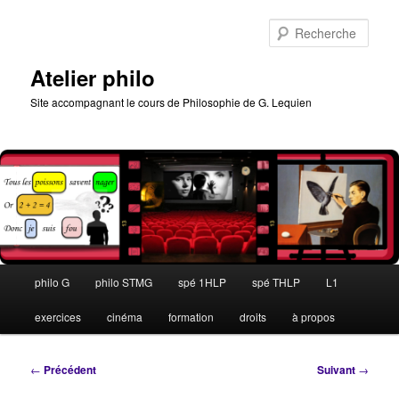
Aller
au
Rech
contenu
principal
Atelier philo
Site accompagnant le cours de Philosophie de G. Lequien
Menu
philo G
philo STMG
spé 1HLP
spé THLP
L1
principal
exercices
cinéma
formation
droits
à propos
Navigation
←
Précédent
Suivant
→
des