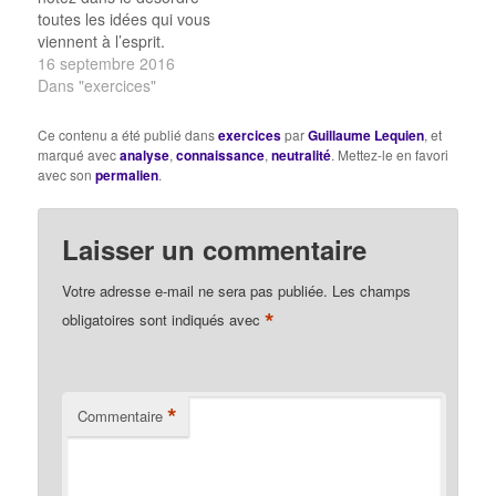
amène la question. 2/
toutes les idées qui vous
Que suggère la
viennent à l’esprit.
formule…
Connaissance Vie
16 septembre 2016
Proposez une définition
Dans "exercices"
de chacun des deux
termes. Interrogez les
Ce contenu a été publié dans
exercices
par
Guillaume Lequien
, et
relations entre
marqué avec
analyse
,
connaissance
,
neutralité
. Mettez-le en favori
“connaissance” et “vie”:
avec son
permalien
.
Quel rapport entre la
connaissance et la vie ?
La connaissance peut-
Laisser un commentaire
elle apporter quelque
chose…
Votre adresse e-mail ne sera pas publiée.
Les champs
*
obligatoires sont indiqués avec
*
Commentaire