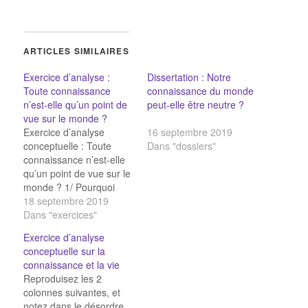
ARTICLES SIMILAIRES
Exercice d’analyse :
Dissertation : Notre
Toute connaissance
connaissance du monde
n’est-elle qu’un point de
peut-elle être neutre ?
vue sur le monde ?
Exercice d’analyse
16 septembre 2019
conceptuelle : Toute
Dans "dossiers"
connaissance n’est-elle
qu’un point de vue sur le
monde ? 1/ Pourquoi
cette question se pose-t-
18 septembre 2019
elle ? 1/ Pourquoi cette
Dans "exercices"
question se pose-t-elle
Exercice d’analyse
? Qu’exige-t-on
conceptuelle sur la
normalement de la
connaissance et la vie
connaissance ?
Reproduisez les 2
Pourquoi ? Formulez
colonnes suivantes, et
une idée reçue qui
notez dans le désordre