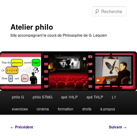
Aller
au
Rech
contenu
principal
Atelier philo
Site accompagnant le cours de Philosophie de G. Lequien
Menu
philo G
philo STMG
spé 1HLP
spé THLP
L1
principal
exercices
cinéma
formation
droits
à propos
Navigation
←
Précédent
Suivant
→
des