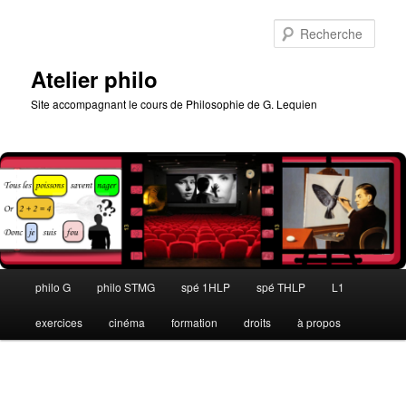
Aller
au
Rech
contenu
principal
Atelier philo
Site accompagnant le cours de Philosophie de G. Lequien
Menu
philo G
philo STMG
spé 1HLP
spé THLP
L1
principal
exercices
cinéma
formation
droits
à propos
Navigation
des