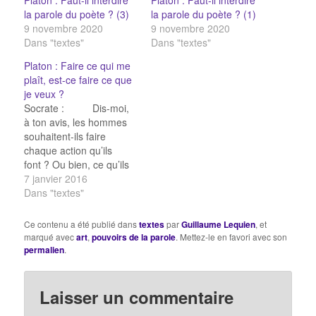
Platon : Faut-il interdire
Platon : Faut-il interdire
la parole du poète ? (3)
la parole du poète ? (1)
9 novembre 2020
9 novembre 2020
Dans "textes"
Dans "textes"
Platon : Faire ce qui me
plaît, est-ce faire ce que
je veux ?
Socrate : Dis-moi,
à ton avis, les hommes
souhaitent-ils faire
chaque action qu’ils
font ? Ou bien, ce qu’ils
veulent, n’est-ce pas
7 janvier 2016
plutôt le but qu’ils
Dans "textes"
poursuivent en faisant
telle ou telle chose ? Par
Ce contenu a été publié dans
textes
par
Guillaume Lequien
, et
exemple, quand on
marqué avec
art
,
pouvoirs de la parole
. Mettez-le en favori avec son
avale la potion prescrite
permalien
.
par un médecin, à ton
avis, désire-t-on juste ce
qu’on fait,…
Laisser un commentaire