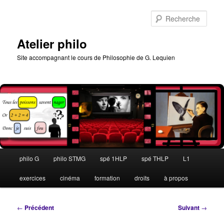
Aller
au
Rech
contenu
principal
Atelier philo
Site accompagnant le cours de Philosophie de G. Lequien
Menu
philo G
philo STMG
spé 1HLP
spé THLP
L1
principal
exercices
cinéma
formation
droits
à propos
Navigation
←
Précédent
Suivant
→
des