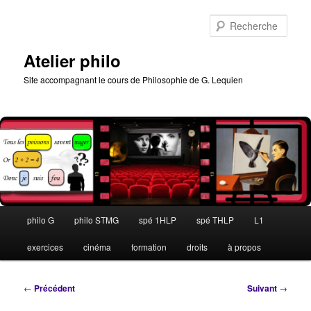
Aller
au
Rech
contenu
principal
Atelier philo
Site accompagnant le cours de Philosophie de G. Lequien
Menu
philo G
philo STMG
spé 1HLP
spé THLP
L1
principal
exercices
cinéma
formation
droits
à propos
Navigation
←
Précédent
Suivant
→
des