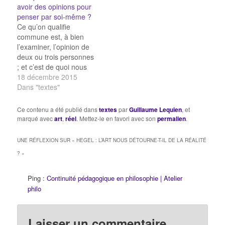
avoir des opinions pour
penser par soi-même ?
Ce qu’on qualifie
commune est, à bien
l’examiner, l’opinion de
deux ou trois personnes
; et c’est de quoi nous
pourrions nous
18 décembre 2015
convaincre si nous
Dans "textes"
pouvions seulement
observer la manière dont
Ce contenu a été publié dans
textes
par
Guillaume Lequien
, et
naît une pareille opinion
marqué avec
art
,
réel
. Mettez-le en favori avec son
permalien
.
commune. Nous
découvririons alors que
UNE RÉFLEXION SUR «
HEGEL : L’ART NOUS DÉTOURNE-T-IL DE LA RÉALITÉ
ce sont deux ou trois
?
»
personnes qui ont
commencé à…
Ping :
Continuité pédagogique en philosophie | Atelier
philo
Laisser un commentaire