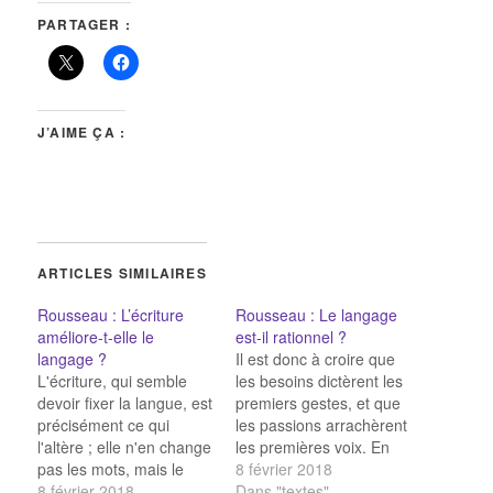
PARTAGER :
J’AIME ÇA :
ARTICLES SIMILAIRES
Rousseau : L’écriture
Rousseau : Le langage
améliore-t-elle le
est-il rationnel ?
langage ?
Il est donc à croire que
L'écriture, qui semble
les besoins dictèrent les
devoir fixer la langue, est
premiers gestes, et que
précisément ce qui
les passions arrachèrent
l'altère ; elle n'en change
les premières voix. En
pas les mots, mais le
suivant avec ces
8 février 2018
génie ; elle substitue
8 février 2018
distinctions la trace des
Dans "textes"