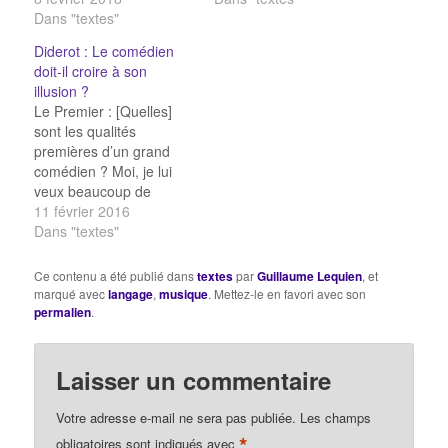
l'exactitude à
Dans "textes"
faits, peut-être faudrait-il
l'expression. L'on rend
raisonner sur l'origine
Diderot : Le comédien
ses sentiments quand on
des langues tout
doit-il croire à son
parle, et ses idées
autrement qu'on n'a fait
illusion ?
quand on écrit. En
jusqu'ici. Le génie des
Le Premier : [Quelles]
écrivant, on est forcé de
langues orientales, les
sont les qualités
prendre tous les…
plus anciennes…
premières d’un grand
comédien ? Moi, je lui
veux beaucoup de
jugement ; il me faut
11 février 2016
dans cet homme un
Dans "textes"
spectateur froid et
tranquille ; j'en exige, par
Ce contenu a été publié dans
textes
par
Guillaume Lequien
, et
conséquent de la
marqué avec
langage
,
musique
. Mettez-le en favori avec son
pénétration et nulle
permalien
.
sensibilité, l'art de tout
imiter ou, ce qui
revient…
Laisser un commentaire
Votre adresse e-mail ne sera pas publiée.
Les champs
*
obligatoires sont indiqués avec