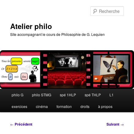
Aller
au
Rech
contenu
principal
Atelier philo
Site accompagnant le cours de Philosophie de G. Lequien
Menu
philo G
philo STMG
spé 1HLP
spé THLP
L1
principal
exercices
cinéma
formation
droits
à propos
Navigation
←
Précédent
Suivant
→
des